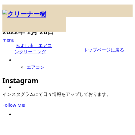
ホーム
2022年 1月 26日
2022年 1月 26日
menu
みよし市 エアコ
トップページに戻る
ンクリーニング
HOME
ホーム
エアコン
Instagram
MENU
メニュー一覧
インスタグラムにて日々情報をアップしております。
Follow Me!
FLOW
ご依頼の流れ