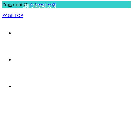
Copyright ©
クリーナー樹
INFORMATION
会社情報
PAGE TOP
CONTACT
お問い合わせ
NEWS
お知らせ
BLOG
スタッフブログ