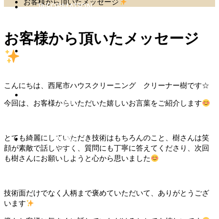
お客様から頂いたメッセージ
INFORMATION
会社情報
お客様から頂いたメッセージ
CONTACT
お問い合わせ
こんにちは、西尾市ハウスクリーニング クリーナー樹です☆
NEWS
今回は、お客様からいただいた嬉しいお言葉をご紹介します
お知らせ
とても綺麗にしていただき技術はもちろんのこと、樹さんは笑
BLOG
顔が素敵で話しやすく、質問にも丁寧に答えてくださり、次回
スタッフブログ
も樹さんにお願いしようと心から思いました
技術面だけでなく人柄まで褒めていただいて、ありがとうござ
います